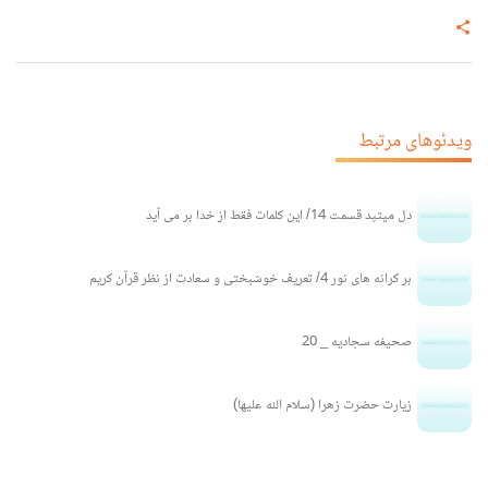
share
ویدئوهای مرتبط
دل میتپد قسمت 14/ این کلمات فقط از خدا بر می آید
بر کرانه های نور 4/ تعریف خوشبختی و سعادت از نظر قرآن کریم
صحیفه سجادیه _ 20
زیارت حضرت زهرا (سلام الله علیها)