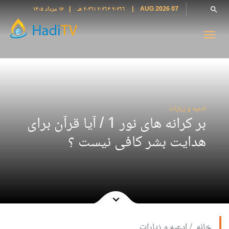
07 AUG 2026
|
٢٠٢٦٦ ٢٠٢٦٣ ٢٠٢٦١ هـ
|
۱۶ مرداد ۱۴۰۵
Languages
search
فارسی
Toggl
فارسى
navig
درى
English
اردو
ادعیه و زیارات
بر کرانه های نور 1 / آیا قرآن برای
Azəri
Bahasa
هدایت بشر کافی نیست ؟
Indonesia
پښتو
français
ไทย
Türkçe
خانه
ادعیه و زیارات