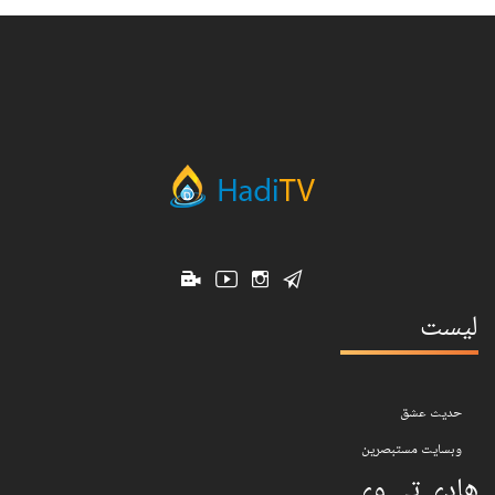
لیست
حدیث عشق
وبسایت مستبصرین
هادی تی وی