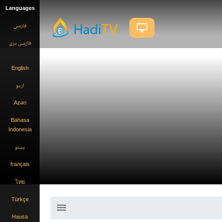
Languages
فارسی
فارسى درى
English
اردو
Azəri
Bahasa
Indonesia
پښتو
français
ไทย
Türkçe
menu
Hausa