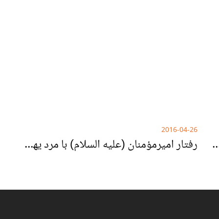
2016-04-26
ی در دو افق نزدیک به هم اختلاف مشهود دارد؟
رفتار امیرمؤمنان (علیه السلام) با مرد یهودی