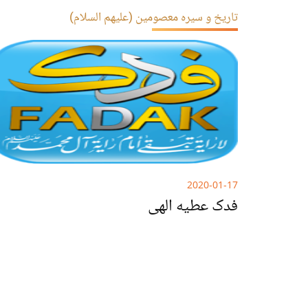
تاریخ و سیره معصومین (علیهم السلام)
تاریخ و سیره معصومین (علیهم السلام)
نهج البلاغه
مهدویت
سوشال مدیا
نکته ها و حکایت ها
2020-01-17
فدک عطیه الهی