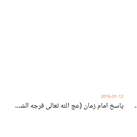
2016-01-12
لامی است یا مسیحی؟
پاسخ امام زمان (عج الله تعالی فرجه الشریف) به چند شبهه عاشورایی